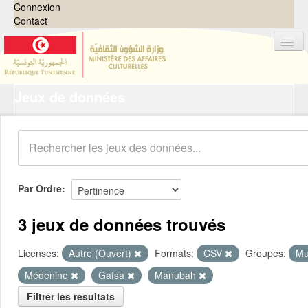
Connexion
Contact
Jeux de données
Jeux de données
Organisations
Groupes
Demandes
0
Par Ordre
À propos
3 jeux de données trouvés
Licenses:
Autre (Ouvert)
Formats:
CSV
Groupes:
Mu
Médenine
Gafsa
Manubah
Filtrer les resultats