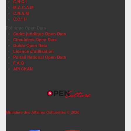
C.N.C.I
M.A.C.A.M
C.N.A.M
C.C.I.H
Politique Open Data
Cadre juridique Open Data
Circulaires Open Data
Guide Open Data
Licence d'utilisation
Portail National Open Data
F.A.Q
API CKAN
Ministère des Affaires Culturelles ©
2026