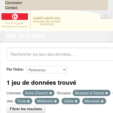
Connexion
Contact
Jeux de données
Jeux de données
Organisations
Groupes
Demandes
0
Par Ordre
À propos
1 jeu de données trouvé
Licenses:
Autre (Ouvert)
Groupes:
Musique et Danse
clés:
Tunis
Médenine
Gafsa
Manubah
Filtrer les resultats