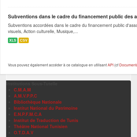
Subventions dans le cadre du financement public des a
Subventions accordées dans le cadre du financement public d'asso
visuels, Action culturelle, Musique,...
XLS
CSV
Vous pouvez également accéder à ce catalogue en utilisant
API
(cf
Documentat
Institutions Sous-Tutelle
C.M.A.M
A.M.V.P.P.C
Bibliothèque Nationale
Institut National du Patrimoine
E.N.P.F.M.C.A
Institut de Traduction de Tunis
Théâtre National Tunisien
O.T.D.A.V