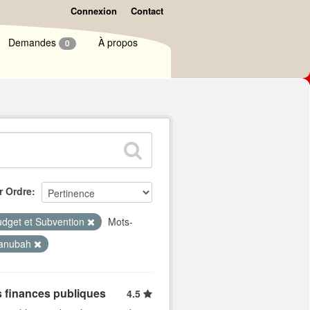
Connexion
Contact
Demandes
À propos
0
r Ordre
dget et Subvention
Mots-
anubah
s finances publiques
4.5