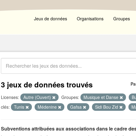
Jeux de données
Organisations
Groupes
3 jeux de données trouvés
Pa
Licenses:
Autre (Ouvert)
Groupes:
Musique et Danse
Bu
clés:
Tunis
Médenine
Gafsa
Sidi Bou Zid
M
Subventions attribuées aux associations dans le cadre de