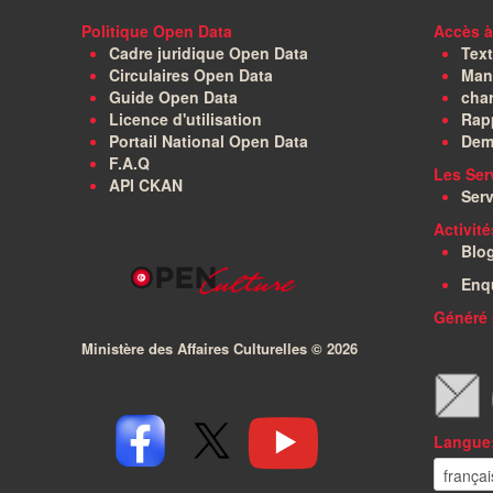
Politique Open Data
Accès à
Cadre juridique Open Data
Text
Circulaires Open Data
Manu
Guide Open Data
char
Licence d'utilisation
Rapp
Portail National Open Data
Dem
F.A.Q
Les Ser
API CKAN
Serv
Activit
Blo
Enq
Généré 
Ministère des Affaires Culturelles ©
2026
Langue