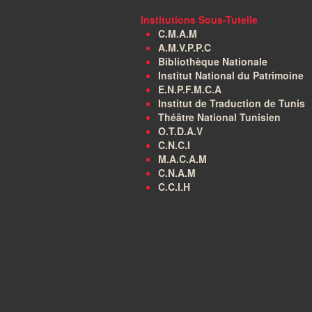
Institutions Sous-Tutelle
C.M.A.M
A.M.V.P.P.C
Bibliothèque Nationale
Institut National du Patrimoine
E.N.P.F.M.C.A
Institut de Traduction de Tunis
Théâtre National Tunisien
O.T.D.A.V
C.N.C.I
M.A.C.A.M
C.N.A.M
C.C.I.H