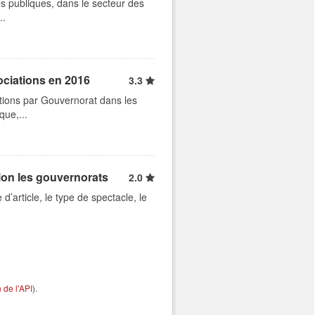
s publiques, dans le secteur des
..
ociations en 2016
3.3
tions par Gouvernorat dans les
que,...
lon les gouvernorats
2.0
d’article, le type de spectacle, le
de l'API
).