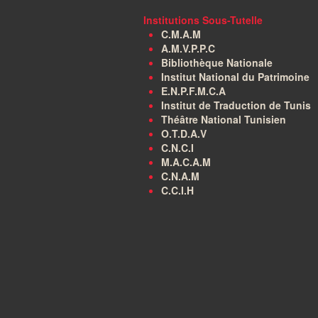
Institutions Sous-Tutelle
C.M.A.M
A.M.V.P.P.C
Bibliothèque Nationale
Institut National du Patrimoine
E.N.P.F.M.C.A
Institut de Traduction de Tunis
Théâtre National Tunisien
O.T.D.A.V
C.N.C.I
M.A.C.A.M
C.N.A.M
C.C.I.H