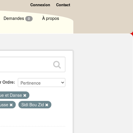
Connexion
Contact
Demandes
À propos
0
r Ordre
ue et Danse
usse
Sidi Bou Zid