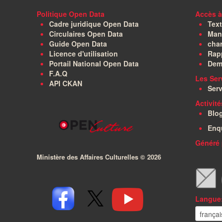
Politique Open Data
Accès à
Cadre juridique Open Data
Text
Circulaires Open Data
Manu
Guide Open Data
char
Licence d'utilisation
Rapp
Portail National Open Data
Dem
F.A.Q
Les Ser
API CKAN
Serv
Activit
Blo
Enq
Généré 
Ministère des Affaires Culturelles ©
2026
Langue