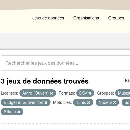
Jeux de données
Organisations
Groupes
3 jeux de données trouvés
Pa
Licenses:
Autre (Ouvert)
Formats:
CSV
Groupes:
Musiq
Budget et Subvention
Mots-clés:
Tunis
Nabeul
So
Siliana