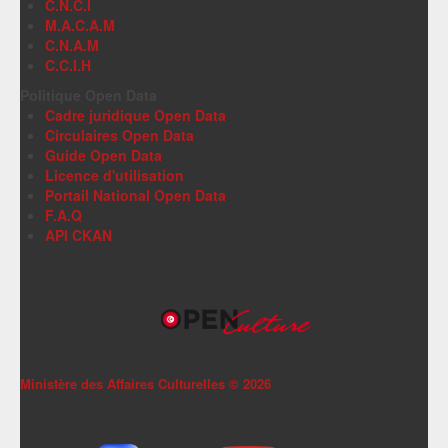
C.N.C.I
M.A.C.A.M
C.N.A.M
C.C.I.H
Politique Open Data
Cadre juridique Open Data
Circulaires Open Data
Guide Open Data
Licence d'utilisation
Portail National Open Data
F.A.Q
API CKAN
Ministère des Affaires Culturelles ©
2026