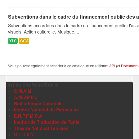
Subventions dans le cadre du financement public des a
Subventions accordées dans le cadre du financement public d'asso
visuels, Action culturelle, Musique,...
XLS
CSV
Vous pouvez également accéder à ce catalogue en utilisant
API
(cf
Documentat
Institutions Sous-Tutelle
C.M.A.M
A.M.V.P.P.C
Bibliothèque Nationale
Institut National du Patrimoine
E.N.P.F.M.C.A
Institut de Traduction de Tunis
Théâtre National Tunisien
O.T.D.A.V