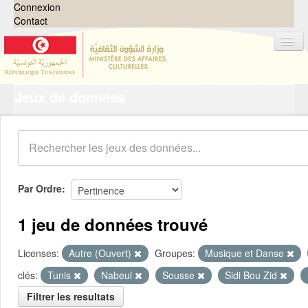
Connexion
Contact
Jeux de données
Jeux de données
Organisations
Groupes
Demandes
0
Par Ordre
À propos
1 jeu de données trouvé
Licenses:
Autre (Ouvert)
Groupes:
Musique et Danse
clés:
Tunis
Nabeul
Sousse
Sidi Bou Zid
Filtrer les resultats