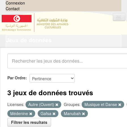
Connexion
Contact
Jeux de données
Jeux de données
Organisations
Groupes
Demandes
0
Par Ordre
À propos
3 jeux de données trouvés
Licenses:
Autre (Ouvert)
Groupes:
Musique et Danse
Médenine
Gafsa
Manubah
Filtrer les resultats