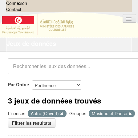
Connexion
Contact
Jeux de données
Jeux de données
Organisations
Groupes
Demandes
0
Par Ordre
À propos
3 jeux de données trouvés
Licenses:
Autre (Ouvert)
Groupes:
Musique et Danse
Filtrer les resultats