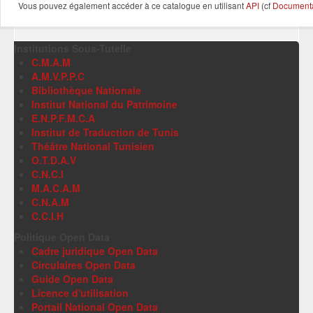
Vous pouvez également accéder à ce catalogue en utilisant
API
(cf
Documentat
Institutions Sous-Tutelle
C.M.A.M
A.M.V.P.P.C
Bibliothèque Nationale
Institut National du Patrimoine
E.N.P.F.M.C.A
Institut de Traduction de Tunis
Théâtre National Tunisien
O.T.D.A.V
C.N.C.I
M.A.C.A.M
C.N.A.M
C.C.I.H
Politique Open Data
Cadre juridique Open Data
Circulaires Open Data
Guide Open Data
Licence d'utilisation
Portail National Open Data