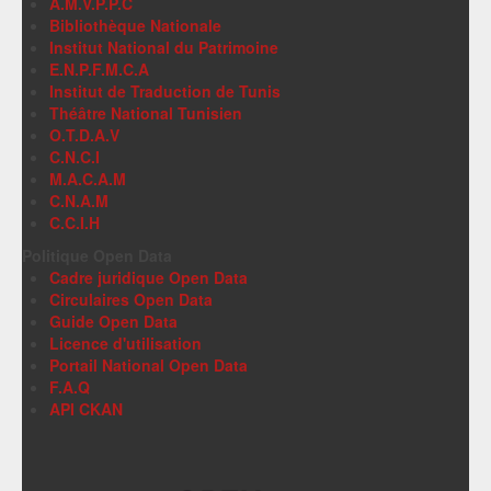
A.M.V.P.P.C
Bibliothèque Nationale
Institut National du Patrimoine
E.N.P.F.M.C.A
Institut de Traduction de Tunis
Théâtre National Tunisien
O.T.D.A.V
C.N.C.I
M.A.C.A.M
C.N.A.M
C.C.I.H
Politique Open Data
Cadre juridique Open Data
Circulaires Open Data
Guide Open Data
Licence d'utilisation
Portail National Open Data
F.A.Q
API CKAN