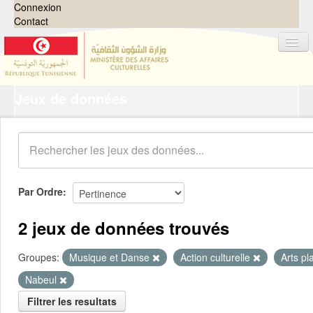
Connexion
Contact
Jeux de données
Jeux de données
Organisations
Groupes
Demandes
0
Par Ordre
À propos
2 jeux de données trouvés
Groupes:
Musique et Danse
Action culturelle
Arts pl
Nabeul
Filtrer les resultats