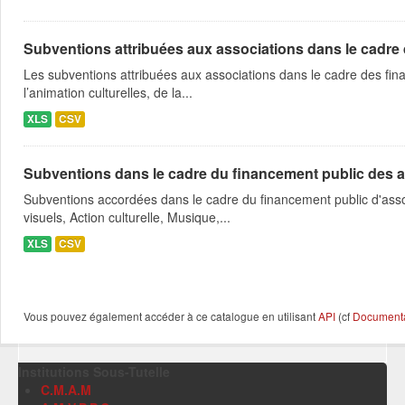
Subventions attribuées aux associations dans le cadre
Les subventions attribuées aux associations dans le cadre des fina
l’animation culturelles, de la...
XLS
CSV
Subventions dans le cadre du financement public des a
Subventions accordées dans le cadre du financement public d'asso
visuels, Action culturelle, Musique,...
XLS
CSV
Vous pouvez également accéder à ce catalogue en utilisant
API
(cf
Documentat
Institutions Sous-Tutelle
C.M.A.M