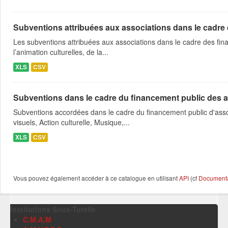
Subventions attribuées aux associations dans le cadre
Les subventions attribuées aux associations dans le cadre des fina
l’animation culturelles, de la...
XLS
CSV
Subventions dans le cadre du financement public des a
Subventions accordées dans le cadre du financement public d'asso
visuels, Action culturelle, Musique,...
XLS
CSV
Vous pouvez également accéder à ce catalogue en utilisant
API
(cf
Documentat
Institutions Sous-Tutelle
C.M.A.M