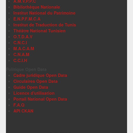
A.M.V.P.P.C
Bibliothèque Nationale
Institut National du Patrimoine
E.N.P.F.M.C.A
Institut de Traduction de Tunis
Théâtre National Tunisien
O.T.D.A.V
C.N.C.I
M.A.C.A.M
C.N.A.M
C.C.I.H
Politique Open Data
Cadre juridique Open Data
Circulaires Open Data
Guide Open Data
Licence d'utilisation
Portail National Open Data
F.A.Q
API CKAN