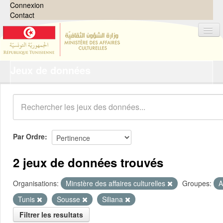
Connexion
Contact
Jeux de données
Jeux de données
Organisations
Groupes
Demandes
0
Par Ordre
À propos
2 jeux de données trouvés
Organisations:
Minstère des affaires culturelles
Groupes:
A
Tunis
Sousse
Siliana
Filtrer les resultats