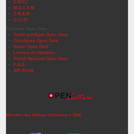
C.N.C.I
M.A.C.A.M
C.N.A.M
C.C.I.H
Politique Open Data
Cadre juridique Open Data
Circulaires Open Data
Guide Open Data
Licence d'utilisation
Portail National Open Data
F.A.Q
API CKAN
Ministère des Affaires Culturelles ©
2026