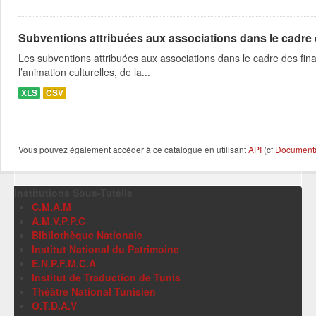
Subventions attribuées aux associations dans le cadre
Les subventions attribuées aux associations dans le cadre des fina
l’animation culturelles, de la...
XLS
CSV
Vous pouvez également accéder à ce catalogue en utilisant
API
(cf
Documentat
Institutions Sous-Tutelle
C.M.A.M
A.M.V.P.P.C
Bibliothèque Nationale
Institut National du Patrimoine
E.N.P.F.M.C.A
Institut de Traduction de Tunis
Théâtre National Tunisien
O.T.D.A.V