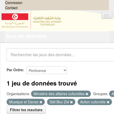
Connexion
Contact
Jeux de données
Jeux de données
Organisations
Groupes
Demandes
0
Par Ordre
À propos
1 jeu de données trouvé
Organisations:
Minstère des affaires culturelles
Groupes:
A
Musique et Danse
Sidi Bou Zid
Action culturelle
Filtrer les resultats