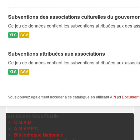
Subventions des associations culturelles du gouvernor
Ce jeu de données contient les subventions attribuées aux des ass
XLS
CSV
Subventions attribuées aux associations
Ce jeu de données contient les subventions attribuées aux associa
XLS
CSV
Vous pouvez également accéder à ce catalogue en utilisant
API
(cf
Documentat
Institutions Sous-Tutelle
C.M.A.M
A.M.V.P.P.C
Bibliothèque Nationale