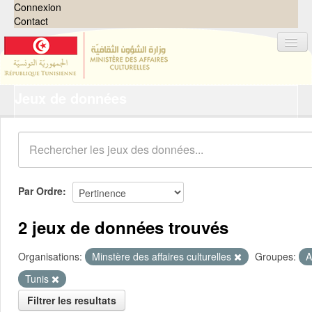
Connexion
Contact
Jeux de données
Jeux de données
Organisations
Groupes
Demandes
0
Par Ordre
À propos
2 jeux de données trouvés
Organisations:
Minstère des affaires culturelles
Groupes:
A
Tunis
Filtrer les resultats