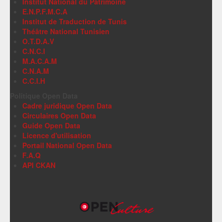
Institut National du Patrimoine
E.N.P.F.M.C.A
Institut de Traduction de Tunis
Théâtre National Tunisien
O.T.D.A.V
C.N.C.I
M.A.C.A.M
C.N.A.M
C.C.I.H
Politique Open Data
Cadre juridique Open Data
Circulaires Open Data
Guide Open Data
Licence d'utilisation
Portail National Open Data
F.A.Q
API CKAN