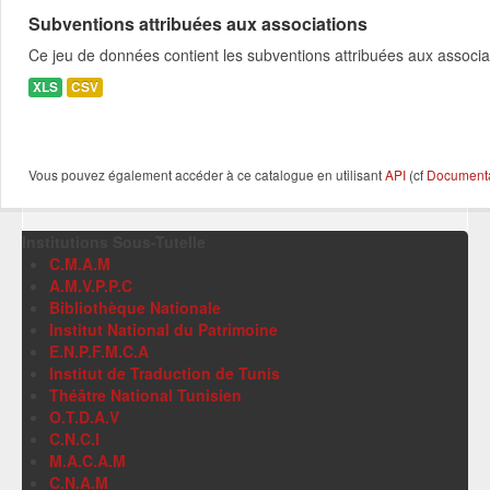
Subventions attribuées aux associations
Ce jeu de données contient les subventions attribuées aux associa
XLS
CSV
Vous pouvez également accéder à ce catalogue en utilisant
API
(cf
Documentat
Institutions Sous-Tutelle
C.M.A.M
A.M.V.P.P.C
Bibliothèque Nationale
Institut National du Patrimoine
E.N.P.F.M.C.A
Institut de Traduction de Tunis
Théâtre National Tunisien
O.T.D.A.V
C.N.C.I
M.A.C.A.M
C.N.A.M