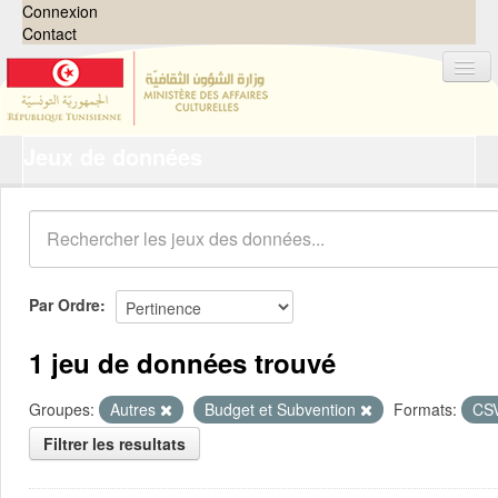
Connexion
Contact
Jeux de données
Jeux de données
Organisations
Groupes
Demandes
0
Par Ordre
À propos
1 jeu de données trouvé
Groupes:
Autres
Budget et Subvention
Formats:
CS
Filtrer les resultats