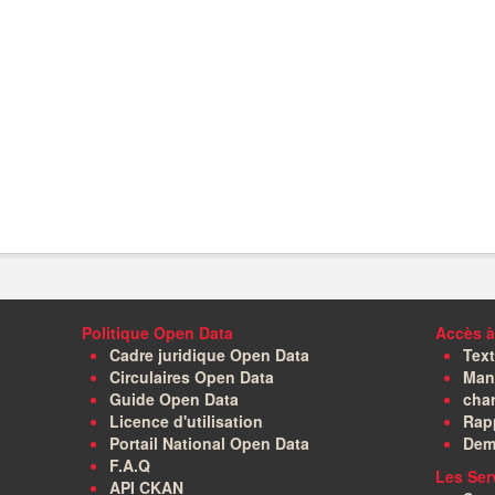
Politique Open Data
Accès à
Cadre juridique Open Data
Text
Circulaires Open Data
Manu
Guide Open Data
char
Licence d'utilisation
Rapp
Portail National Open Data
Dem
F.A.Q
Les Ser
API CKAN