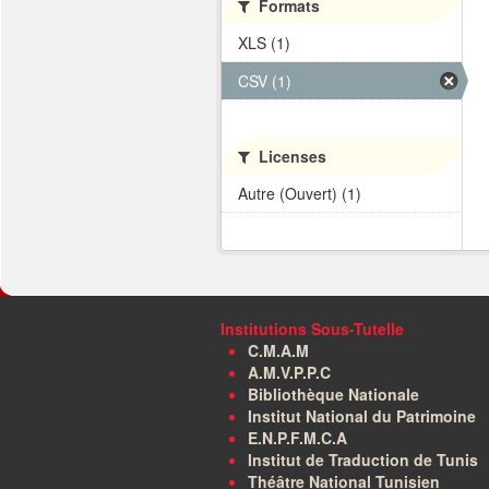
Formats
XLS (1)
CSV (1)
Licenses
Autre (Ouvert) (1)
Institutions Sous-Tutelle
C.M.A.M
A.M.V.P.P.C
Bibliothèque Nationale
Institut National du Patrimoine
E.N.P.F.M.C.A
Institut de Traduction de Tunis
Théâtre National Tunisien