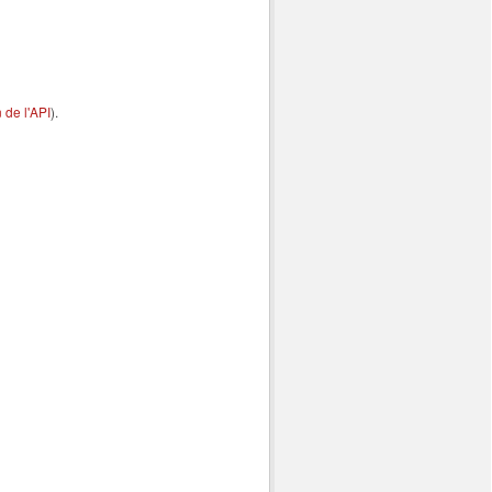
de l'API
).