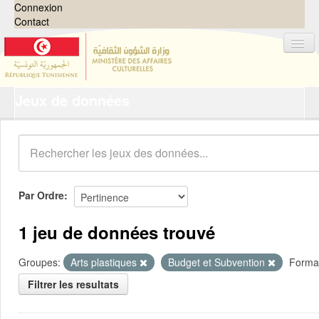
Connexion
Contact
Jeux de données
Jeux de données
Organisations
Groupes
Demandes
0
Par Ordre
À propos
1 jeu de données trouvé
Groupes:
Arts plastiques
Budget et Subvention
Forma
Filtrer les resultats