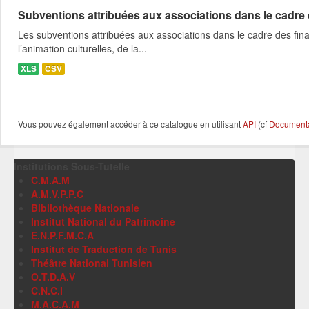
Subventions attribuées aux associations dans le cadre
Les subventions attribuées aux associations dans le cadre des fina
l’animation culturelles, de la...
XLS
CSV
Vous pouvez également accéder à ce catalogue en utilisant
API
(cf
Documentat
Institutions Sous-Tutelle
C.M.A.M
A.M.V.P.P.C
Bibliothèque Nationale
Institut National du Patrimoine
E.N.P.F.M.C.A
Institut de Traduction de Tunis
Théâtre National Tunisien
O.T.D.A.V
C.N.C.I
M.A.C.A.M