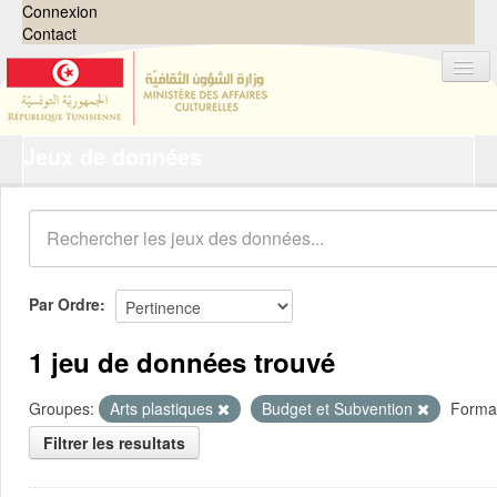
Connexion
Contact
Jeux de données
Jeux de données
Organisations
Groupes
Demandes
0
Par Ordre
À propos
1 jeu de données trouvé
Groupes:
Arts plastiques
Budget et Subvention
Forma
Filtrer les resultats