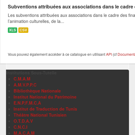
Subventions attribuées aux associations dans le cadre
Les subventions attribuées aux associations dans le cadre des fina
l’animation culturelles, de la...
XLS
CSV
Vous pouvez également accéder à ce catalogue en utilisant
API
(cf
Documentat
Institutions Sous-Tutelle
C.M.A.M
A.M.V.P.P.C
Bibliothèque Nationale
Institut National du Patrimoine
E.N.P.F.M.C.A
Institut de Traduction de Tunis
Théâtre National Tunisien
O.T.D.A.V
C.N.C.I
M.A.C.A.M