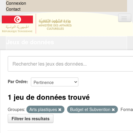
Connexion
Contact
Jeux de données
Jeux de données
Organisations
Groupes
Demandes
0
Par Ordre
À propos
1 jeu de données trouvé
Groupes:
Arts plastiques
Budget et Subvention
Forma
Filtrer les resultats