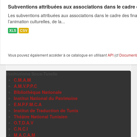
Subventions attribuées aux associations dans le cadre
Les subventions attribuées aux associations dans le cadre des fina
l’animation culturelles, de la...
XLS
CSV
Vous pouvez également accéder à ce catalogue en utilisant
API
(cf
Documentat
Institutions Sous-Tutelle
C.M.A.M
A.M.V.P.P.C
Bibliothèque Nationale
Institut National du Patrimoine
E.N.P.F.M.C.A
Institut de Traduction de Tunis
Théâtre National Tunisien
O.T.D.A.V
C.N.C.I
M.A.C.A.M