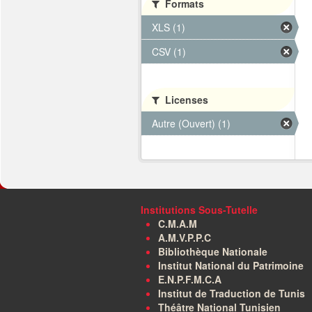
Formats
XLS (1)
CSV (1)
Licenses
Autre (Ouvert) (1)
Institutions Sous-Tutelle
C.M.A.M
A.M.V.P.P.C
Bibliothèque Nationale
Institut National du Patrimoine
E.N.P.F.M.C.A
Institut de Traduction de Tunis
Théâtre National Tunisien