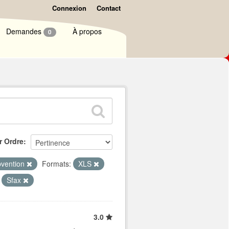
Connexion
Contact
Demandes
À propos
0
r Ordre
bvention
Formats:
XLS
Sfax
3.0