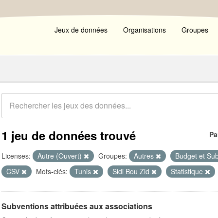
Jeux de données
Organisations
Groupes
1 jeu de données trouvé
Pa
Licenses:
Autre (Ouvert)
Groupes:
Autres
Budget et Su
CSV
Mots-clés:
Tunis
Sidi Bou Zid
Statistique
Subventions attribuées aux associations