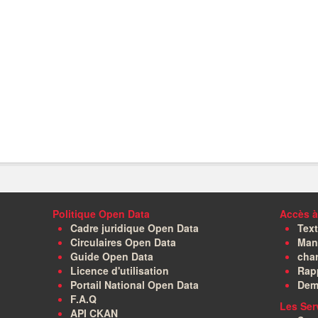
Politique Open Data
Accès à
Cadre juridique Open Data
Text
Circulaires Open Data
Manu
Guide Open Data
char
Licence d'utilisation
Rapp
Portail National Open Data
Dem
F.A.Q
Les Ser
API CKAN