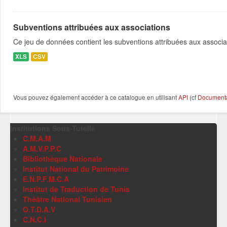
Subventions attribuées aux associations
Ce jeu de données contient les subventions attribuées aux associa
XLS
CSV
Vous pouvez également accéder à ce catalogue en utilisant
API
(cf
Documentat
Institutions Sous-Tutelle
C.M.A.M
A.M.V.P.P.C
Bibliothèque Nationale
Institut National du Patrimoine
E.N.P.F.M.C.A
Institut de Traduction de Tunis
Théâtre National Tunisien
O.T.D.A.V
C.N.C.I