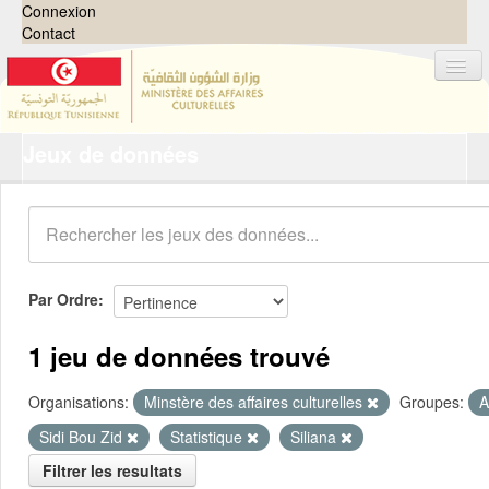
Connexion
Contact
Jeux de données
Jeux de données
Organisations
Groupes
Demandes
0
Par Ordre
À propos
1 jeu de données trouvé
Organisations:
Minstère des affaires culturelles
Groupes:
A
Sidi Bou Zid
Statistique
Siliana
Filtrer les resultats