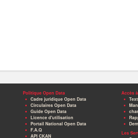
Politique Open Data
Accès à
Cadre juridique Open Data
Text
Circulaires Open Data
Manu
Guide Open Data
char
Licence d'utilisation
Rapp
Portail National Open Data
Dem
F.A.Q
Les Ser
API CKAN