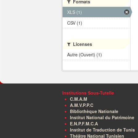
Formats
XLS (1)
CSV (1)
Licenses
Autre (Ouvert) (1)
Institutions Sous-Tutelle
C.M.A.M
A.M.V.P.P.C
Bibliothèque Nationale
Institut National du Patrimoine
E.N.P.F.M.C.A
Institut de Traduction de Tunis
Théâtre National Tunisien