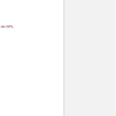
de l'API
).