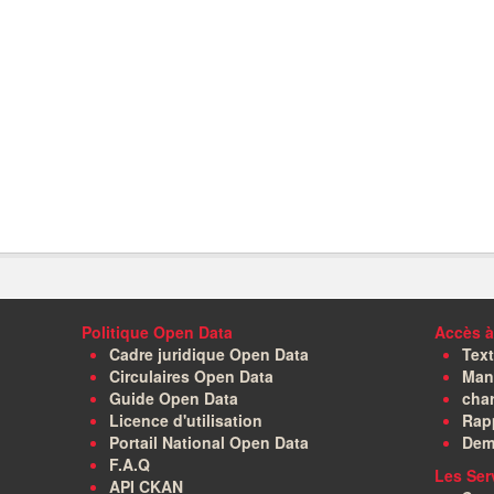
Politique Open Data
Accès à
Cadre juridique Open Data
Text
Circulaires Open Data
Manu
Guide Open Data
char
Licence d'utilisation
Rapp
Portail National Open Data
Dem
F.A.Q
Les Ser
API CKAN