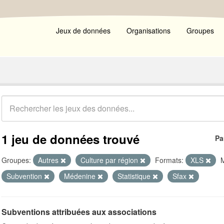
Jeux de données
Organisations
Groupes
1 jeu de données trouvé
Pa
Groupes:
Autres
Culture par région
Formats:
XLS
M
Subvention
Médenine
Statistique
Sfax
Subventions attribuées aux associations