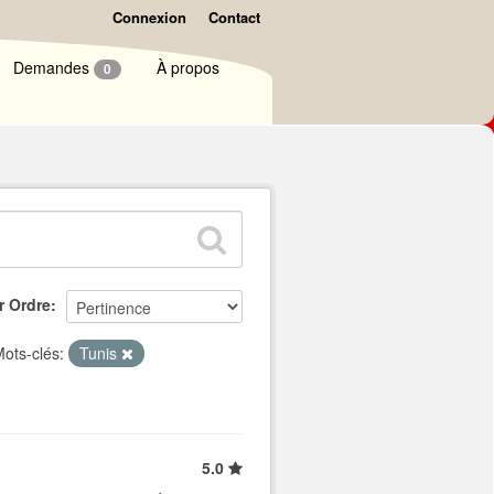
Connexion
Contact
Demandes
À propos
0
r Ordre
ots-clés:
Tunis
5.0