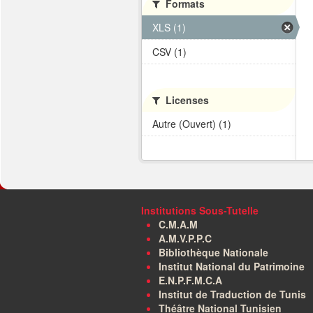
Formats
XLS (1)
CSV (1)
Licenses
Autre (Ouvert) (1)
Institutions Sous-Tutelle
C.M.A.M
A.M.V.P.P.C
Bibliothèque Nationale
Institut National du Patrimoine
E.N.P.F.M.C.A
Institut de Traduction de Tunis
Théâtre National Tunisien