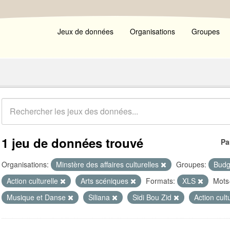
Jeux de données
Organisations
Groupes
1 jeu de données trouvé
Pa
Organisations:
Minstère des affaires culturelles
Groupes:
Budg
Action culturelle
Arts scéniques
Formats:
XLS
Mots-
Musique et Danse
Siliana
Sidi Bou Zid
Action cult