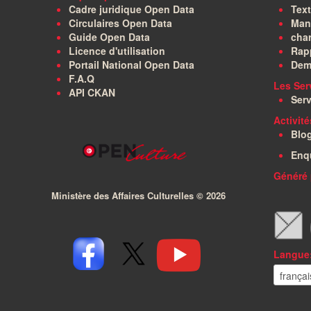
Cadre juridique Open Data
Text
Circulaires Open Data
Manu
Guide Open Data
char
Licence d'utilisation
Rapp
Portail National Open Data
Dem
F.A.Q
Les Ser
API CKAN
Serv
Activit
Blo
Enq
Généré 
Ministère des Affaires Culturelles ©
2026
Langue