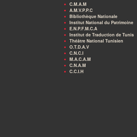
C.M.A.M
A.M.V.P.P.C
Bibliothèque Nationale
Institut National du Patrimoine
E.N.P.F.M.C.A
Institut de Traduction de Tunis
Théâtre National Tunisien
O.T.D.A.V
C.N.C.I
M.A.C.A.M
C.N.A.M
C.C.I.H