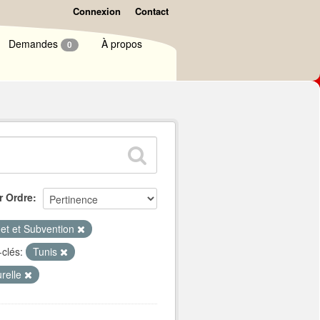
Connexion
Contact
Demandes
À propos
0
r Ordre
et et Subvention
clés:
Tunis
urelle