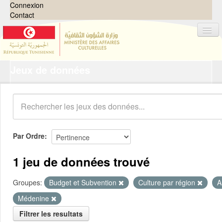
Connexion
Contact
Jeux de données
Jeux de données
Organisations
Groupes
Demandes
0
Par Ordre
À propos
1 jeu de données trouvé
Groupes:
Budget et Subvention
Culture par région
A
Médenine
Filtrer les resultats