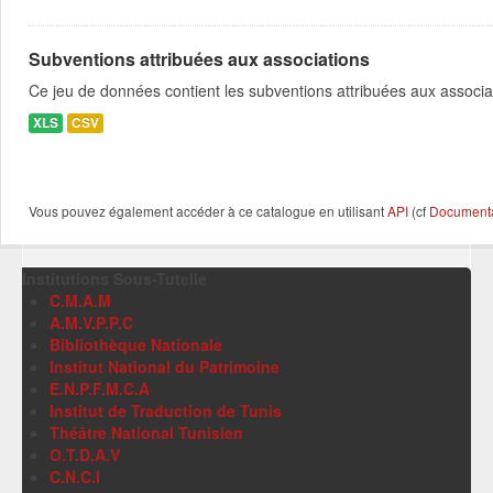
Subventions attribuées aux associations
Ce jeu de données contient les subventions attribuées aux associa
XLS
CSV
Vous pouvez également accéder à ce catalogue en utilisant
API
(cf
Documentat
Institutions Sous-Tutelle
C.M.A.M
A.M.V.P.P.C
Bibliothèque Nationale
Institut National du Patrimoine
E.N.P.F.M.C.A
Institut de Traduction de Tunis
Théâtre National Tunisien
O.T.D.A.V
C.N.C.I