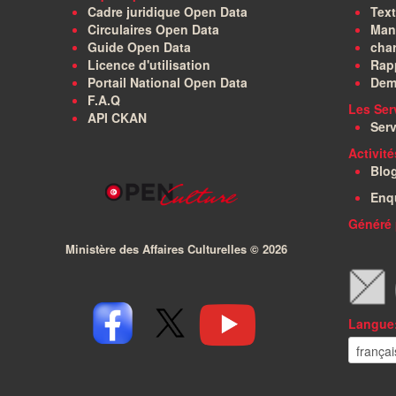
Cadre juridique Open Data
Text
Circulaires Open Data
Manu
Guide Open Data
char
Licence d'utilisation
Rapp
Portail National Open Data
Dem
F.A.Q
Les Ser
API CKAN
Serv
Activit
Blo
Enq
Généré 
Ministère des Affaires Culturelles ©
2026
Langue