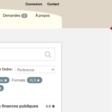
Connexion
Contact
Demandes
À propos
0
r Ordre
ues
Formats:
XLS
s finances publiques
3.0