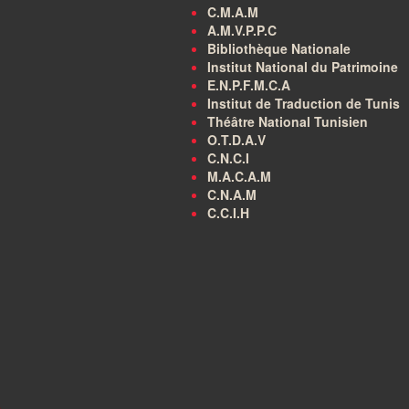
C.M.A.M
A.M.V.P.P.C
Bibliothèque Nationale
Institut National du Patrimoine
E.N.P.F.M.C.A
Institut de Traduction de Tunis
Théâtre National Tunisien
O.T.D.A.V
C.N.C.I
M.A.C.A.M
C.N.A.M
C.C.I.H