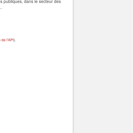
s publiques, dans le secteur des
..
de l'API
).