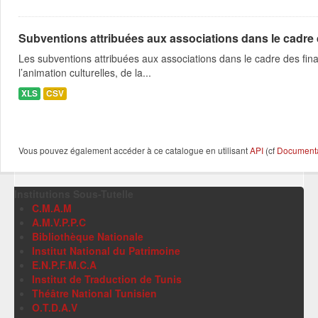
Subventions attribuées aux associations dans le cadre
Les subventions attribuées aux associations dans le cadre des fina
l’animation culturelles, de la...
XLS
CSV
Vous pouvez également accéder à ce catalogue en utilisant
API
(cf
Documentat
Institutions Sous-Tutelle
C.M.A.M
A.M.V.P.P.C
Bibliothèque Nationale
Institut National du Patrimoine
E.N.P.F.M.C.A
Institut de Traduction de Tunis
Théâtre National Tunisien
O.T.D.A.V