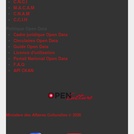
C.N.C.I
M.A.C.A.M
C.N.A.M
C.C.I.H
Politique Open Data
Cadre juridique Open Data
Circulaires Open Data
Guide Open Data
Licence d'utilisation
Portail National Open Data
F.A.Q
API CKAN
Ministère des Affaires Culturelles ©
2026