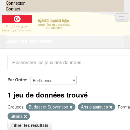
Connexion
Contact
Jeux de données
Jeux de données
Organisations
Groupes
Demandes
0
Par Ordre
À propos
1 jeu de données trouvé
Groupes:
Budget et Subvention
Arts plastiques
Forma
Siliana
Filtrer les resultats