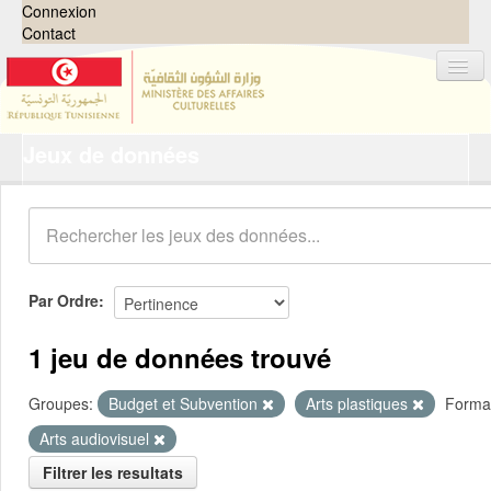
Connexion
Contact
Jeux de données
Jeux de données
Organisations
Groupes
Demandes
0
Par Ordre
À propos
1 jeu de données trouvé
Groupes:
Budget et Subvention
Arts plastiques
Forma
Arts audiovisuel
Filtrer les resultats