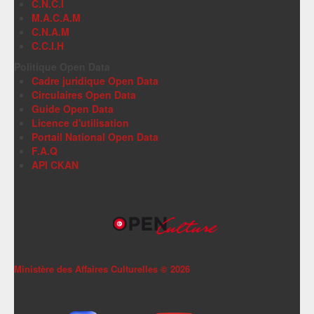
C.N.C.I
M.A.C.A.M
C.N.A.M
C.C.I.H
Politique Open Data
Cadre juridique Open Data
Circulaires Open Data
Guide Open Data
Licence d'utilisation
Portail National Open Data
F.A.Q
API CKAN
Ministère des Affaires Culturelles ©
2026