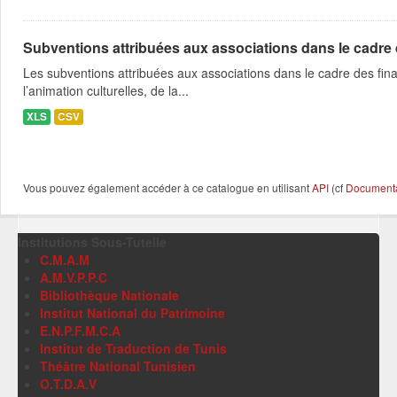
Subventions attribuées aux associations dans le cadre
Les subventions attribuées aux associations dans le cadre des fina
l’animation culturelles, de la...
XLS
CSV
Vous pouvez également accéder à ce catalogue en utilisant
API
(cf
Documentat
Institutions Sous-Tutelle
C.M.A.M
A.M.V.P.P.C
Bibliothèque Nationale
Institut National du Patrimoine
E.N.P.F.M.C.A
Institut de Traduction de Tunis
Théâtre National Tunisien
O.T.D.A.V