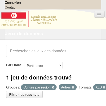
Connexion
Contact
Jeux de données
Jeux de données
Organisations
Groupes
Demandes
0
Par Ordre
À propos
1 jeu de données trouvé
Groupes:
Culture par région
Autres
Formats:
XLS
Filtrer les resultats