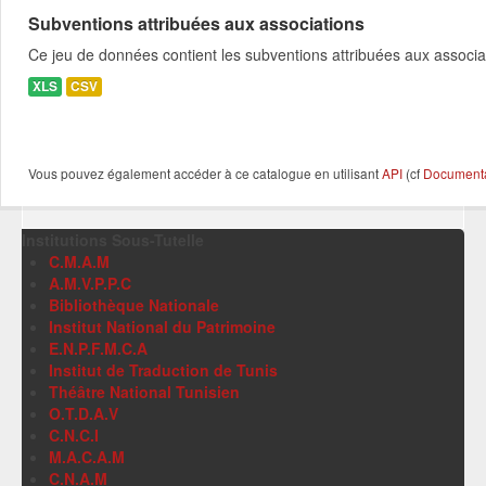
Subventions attribuées aux associations
Ce jeu de données contient les subventions attribuées aux associa
XLS
CSV
Vous pouvez également accéder à ce catalogue en utilisant
API
(cf
Documentat
Institutions Sous-Tutelle
C.M.A.M
A.M.V.P.P.C
Bibliothèque Nationale
Institut National du Patrimoine
E.N.P.F.M.C.A
Institut de Traduction de Tunis
Théâtre National Tunisien
O.T.D.A.V
C.N.C.I
M.A.C.A.M
C.N.A.M