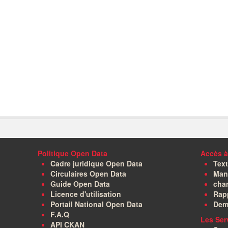
Politique Open Data
Accès à
Cadre juridique Open Data
Text
Circulaires Open Data
Manu
Guide Open Data
char
Licence d'utilisation
Rapp
Portail National Open Data
Dem
F.A.Q
Les Ser
API CKAN