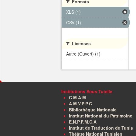
Formats
XLS (1)
CSV (1)
Licenses
Autre (Ouvert) (1)
Institutions Sous-Tutelle
C.M.A.M
A.M.V.P.P.C
Bibliothèque Nationale
Institut National du Patrimoine
E.N.P.F.M.C.A
Institut de Traduction de Tunis
Théâtre National Tunisien