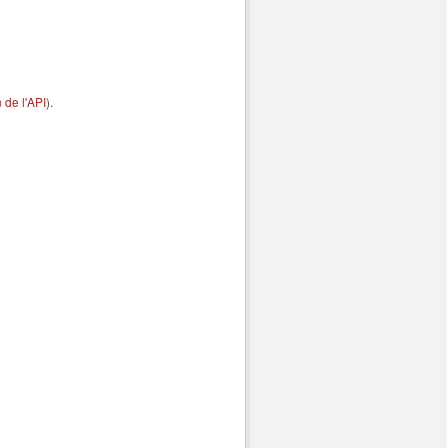
de l'API
).