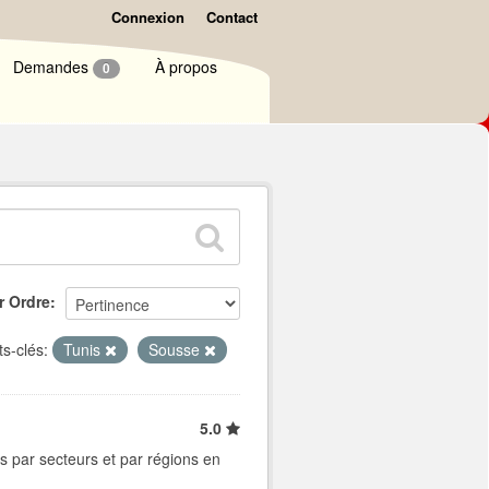
Connexion
Contact
Demandes
À propos
0
r Ordre
s-clés:
Tunis
Sousse
5.0
s par secteurs et par régions en