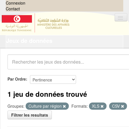
Connexion
Contact
Jeux de données
Jeux de données
Organisations
Groupes
Demandes
0
Par Ordre
À propos
1 jeu de données trouvé
Groupes:
Culture par région
Formats:
XLS
CSV
Filtrer les resultats