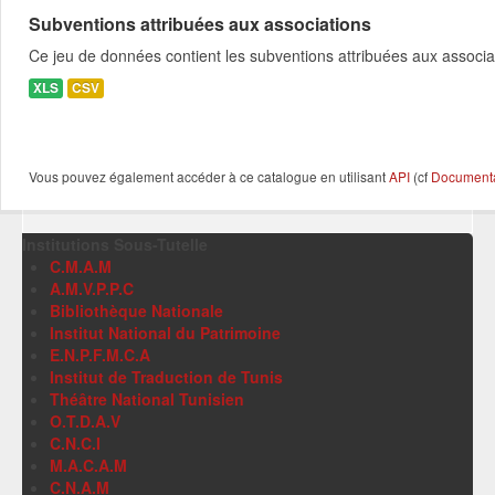
Subventions attribuées aux associations
Ce jeu de données contient les subventions attribuées aux associa
XLS
CSV
Vous pouvez également accéder à ce catalogue en utilisant
API
(cf
Documentat
Institutions Sous-Tutelle
C.M.A.M
A.M.V.P.P.C
Bibliothèque Nationale
Institut National du Patrimoine
E.N.P.F.M.C.A
Institut de Traduction de Tunis
Théâtre National Tunisien
O.T.D.A.V
C.N.C.I
M.A.C.A.M
C.N.A.M