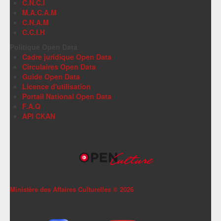
C.N.C.I
M.A.C.A.M
C.N.A.M
C.C.I.H
Politique Open Data
Cadre juridique Open Data
Circulaires Open Data
Guide Open Data
Licence d'utilisation
Portail National Open Data
F.A.Q
API CKAN
Ministère des Affaires Culturelles ©
2026