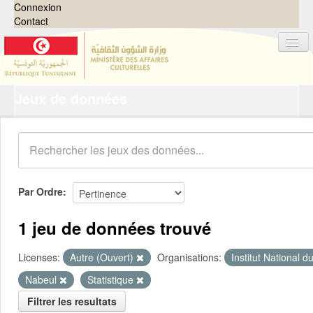
Connexion
Contact
Jeux de données
Jeux de données
Organisations
Groupes
Demandes
0
Par Ordre
À propos
1 jeu de données trouvé
Licenses:
Autre (Ouvert)
Organisations:
Institut National 
Nabeul
Statistique
Filtrer les resultats