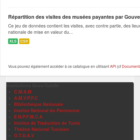
Répartition des visites des musées payantes par Gouve
Ce jeu de données contient les visites, avec contre partie, des lie
nationale de mise en valeur du...
XLS
CSV
Vous pouvez également accéder à ce catalogue en utilisant
API
(cf
Documentat
Institutions Sous-Tutelle
C.M.A.M
A.M.V.P.P.C
Bibliothèque Nationale
Institut National du Patrimoine
E.N.P.F.M.C.A
Institut de Traduction de Tunis
Théâtre National Tunisien
O.T.D.A.V