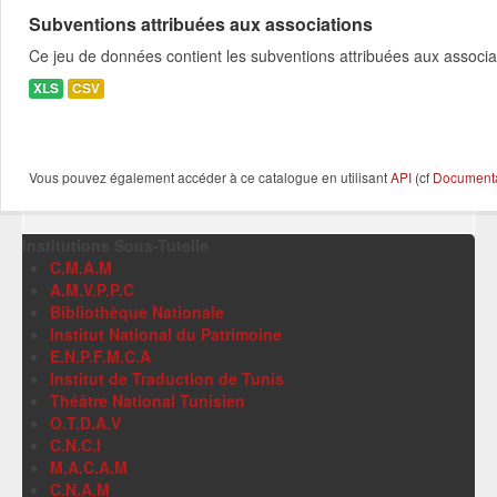
Subventions attribuées aux associations
Ce jeu de données contient les subventions attribuées aux associa
XLS
CSV
Vous pouvez également accéder à ce catalogue en utilisant
API
(cf
Documentat
Institutions Sous-Tutelle
C.M.A.M
A.M.V.P.P.C
Bibliothèque Nationale
Institut National du Patrimoine
E.N.P.F.M.C.A
Institut de Traduction de Tunis
Théâtre National Tunisien
O.T.D.A.V
C.N.C.I
M.A.C.A.M
C.N.A.M