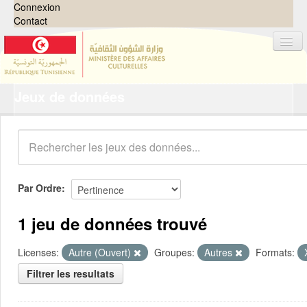
Connexion
Contact
Jeux de données
Jeux de données
Organisations
Groupes
Demandes
0
Par Ordre
À propos
1 jeu de données trouvé
Licenses:
Autre (Ouvert)
Groupes:
Autres
Formats:
Filtrer les resultats