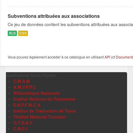
Subventions attribuées aux associations
Ce jeu de données contient les subventions attribuées aux associa
XLS
CSV
Vous pouvez également accéder à ce catalogue en utilisant
API
(cf
Documentat
Institutions Sous-Tutelle
C.M.A.M
A.M.V.P.P.C
Bibliothèque Nationale
Institut National du Patrimoine
E.N.P.F.M.C.A
Institut de Traduction de Tunis
Théâtre National Tunisien
O.T.D.A.V
C.N.C.I