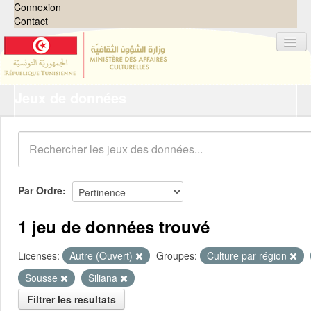
Connexion
Contact
Jeux de données
Jeux de données
Organisations
Groupes
Demandes
0
Par Ordre
À propos
1 jeu de données trouvé
Licenses:
Autre (Ouvert)
Groupes:
Culture par région
Sousse
Siliana
Filtrer les resultats