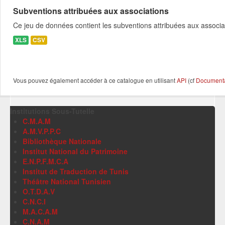
Subventions attribuées aux associations
Ce jeu de données contient les subventions attribuées aux associa
XLS
CSV
Vous pouvez également accéder à ce catalogue en utilisant
API
(cf
Documentat
Institutions Sous-Tutelle
C.M.A.M
A.M.V.P.P.C
Bibliothèque Nationale
Institut National du Patrimoine
E.N.P.F.M.C.A
Institut de Traduction de Tunis
Théâtre National Tunisien
O.T.D.A.V
C.N.C.I
M.A.C.A.M
C.N.A.M