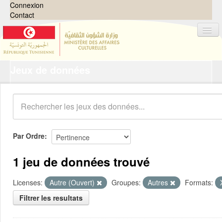
Connexion
Contact
Jeux de données
Jeux de données
Organisations
Groupes
Demandes
0
Par Ordre
À propos
1 jeu de données trouvé
Licenses:
Autre (Ouvert)
Groupes:
Autres
Formats:
Filtrer les resultats