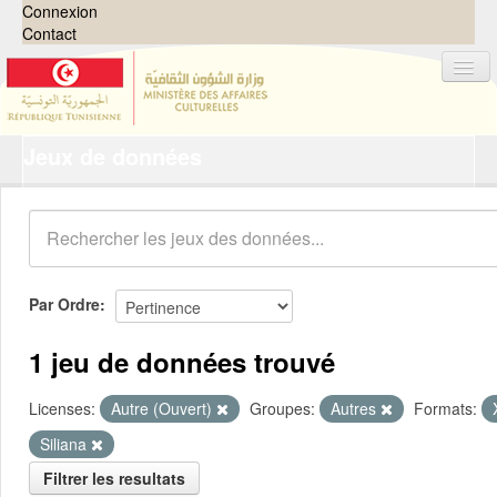
Connexion
Contact
Jeux de données
Jeux de données
Organisations
Groupes
Demandes
0
Par Ordre
À propos
1 jeu de données trouvé
Licenses:
Autre (Ouvert)
Groupes:
Autres
Formats:
Siliana
Filtrer les resultats