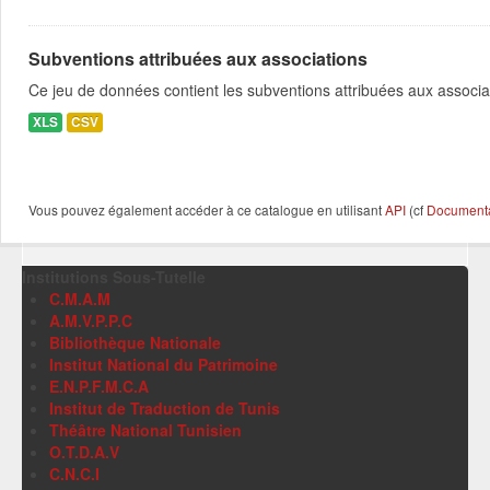
Subventions attribuées aux associations
Ce jeu de données contient les subventions attribuées aux associa
XLS
CSV
Vous pouvez également accéder à ce catalogue en utilisant
API
(cf
Documentat
Institutions Sous-Tutelle
C.M.A.M
A.M.V.P.P.C
Bibliothèque Nationale
Institut National du Patrimoine
E.N.P.F.M.C.A
Institut de Traduction de Tunis
Théâtre National Tunisien
O.T.D.A.V
C.N.C.I