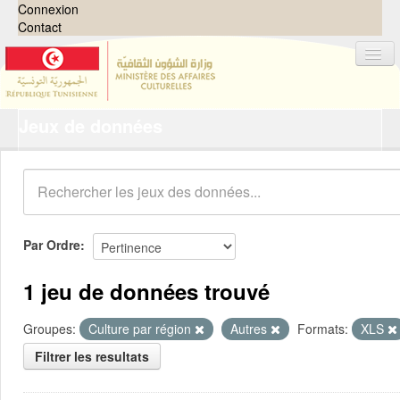
Connexion
Contact
Jeux de données
Jeux de données
Organisations
Groupes
Demandes
0
Par Ordre
À propos
1 jeu de données trouvé
Groupes:
Culture par région
Autres
Formats:
XLS
Filtrer les resultats