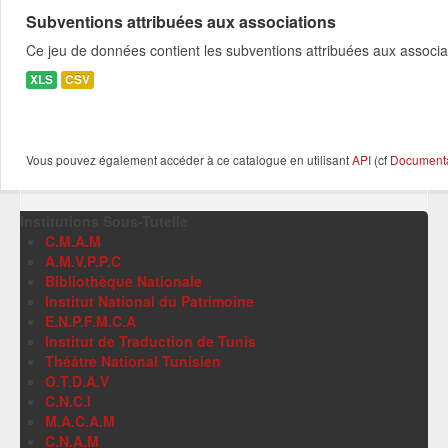
Subventions attribuées aux associations
Ce jeu de données contient les subventions attribuées aux associa
XLS
CSV
Vous pouvez également accéder à ce catalogue en utilisant
API
(cf
Documentat
Institutions Sous-Tutelle
C.M.A.M
A.M.V.P.P.C
Bibliothèque Nationale
Institut National du Patrimoine
E.N.P.F.M.C.A
Institut de Traduction de Tunis
Théâtre National Tunisien
O.T.D.A.V
C.N.C.I
M.A.C.A.M
C.N.A.M