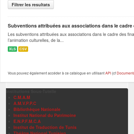
Filtrer les resultats
Subventions attribuées aux associations dans le cadre
Les subventions attribuées aux associations dans le cadre des fina
l’animation culturelles, de la...
XLS
CSV
Vous pouvez également accéder à ce catalogue en utilisant
API
(cf
Documentat
Institutions Sous-Tutelle
C.M.A.M
A.M.V.P.P.C
Bibliothèque Nationale
Institut National du Patrimoine
E.N.P.F.M.C.A
Institut de Traduction de Tunis
Théâtre National Tunisien