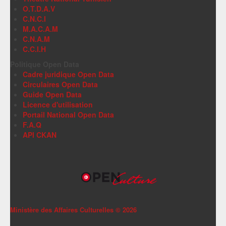
O.T.D.A.V
C.N.C.I
M.A.C.A.M
C.N.A.M
C.C.I.H
Politique Open Data
Cadre juridique Open Data
Circulaires Open Data
Guide Open Data
Licence d'utilisation
Portail National Open Data
F.A.Q
API CKAN
Ministère des Affaires Culturelles ©
2026