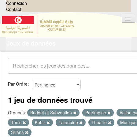
Connexion
Contact
Jeux de données
Jeux de données
Organisations
Groupes
Demandes
0
Par Ordre
À propos
1 jeu de données trouvé
Groupes:
Budget et Subvention
Patrimoine
Action cu
Tunis
Kebili
Tataouine
Theatre
Musique
Siliana