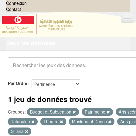
Connexion
Contact
Jeux de données
Jeux de données
Organisations
Groupes
Demandes
0
Par Ordre
À propos
1 jeu de données trouvé
Groupes:
Budget et Subvention
Patrimoine
Arts scé
Tataouine
Theatre
Musique et Danse
Arts pla
Siliana