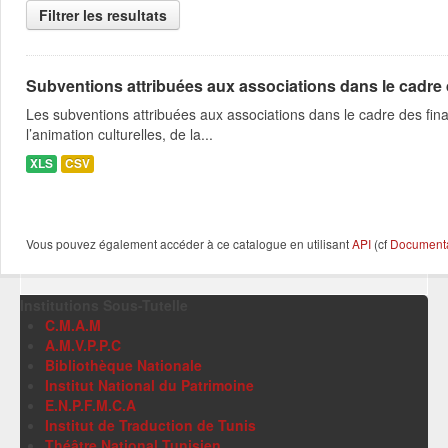
Filtrer les resultats
Subventions attribuées aux associations dans le cadre
Les subventions attribuées aux associations dans le cadre des fina
l’animation culturelles, de la...
XLS
CSV
Vous pouvez également accéder à ce catalogue en utilisant
API
(cf
Documentat
Institutions Sous-Tutelle
C.M.A.M
A.M.V.P.P.C
Bibliothèque Nationale
Institut National du Patrimoine
E.N.P.F.M.C.A
Institut de Traduction de Tunis
Théâtre National Tunisien