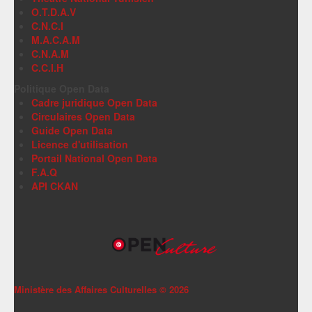
O.T.D.A.V
C.N.C.I
M.A.C.A.M
C.N.A.M
C.C.I.H
Politique Open Data
Cadre juridique Open Data
Circulaires Open Data
Guide Open Data
Licence d'utilisation
Portail National Open Data
F.A.Q
API CKAN
Ministère des Affaires Culturelles ©
2026