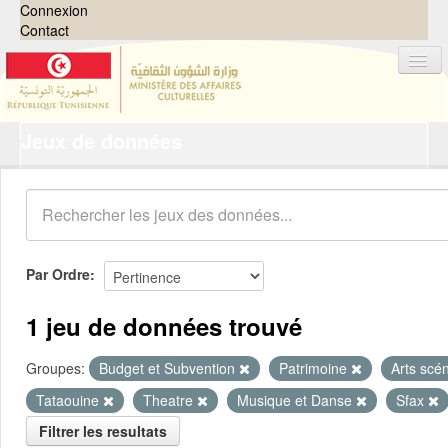
Connexion
Contact
Jeux de données
Jeux de données
Organisations
Groupes
Demandes
0
Par Ordre
À propos
1 jeu de données trouvé
Groupes:
Budget et Subvention
Patrimoine
Arts scé
Tataouine
Theatre
Musique et Danse
Sfax
Filtrer les resultats