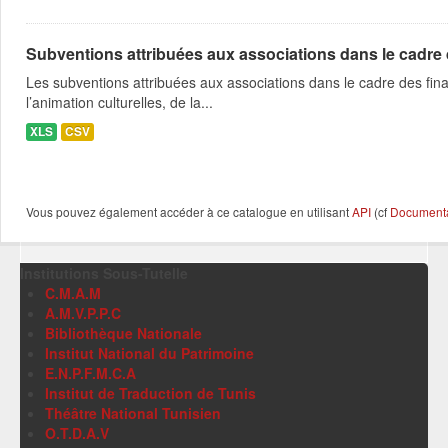
Subventions attribuées aux associations dans le cadre
Les subventions attribuées aux associations dans le cadre des fina
l’animation culturelles, de la...
XLS
CSV
Vous pouvez également accéder à ce catalogue en utilisant
API
(cf
Documentat
Institutions Sous-Tutelle
C.M.A.M
A.M.V.P.P.C
Bibliothèque Nationale
Institut National du Patrimoine
E.N.P.F.M.C.A
Institut de Traduction de Tunis
Théâtre National Tunisien
O.T.D.A.V