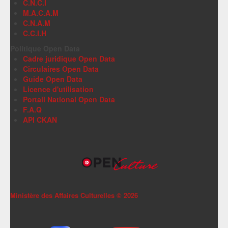
C.N.C.I
M.A.C.A.M
C.N.A.M
C.C.I.H
Politique Open Data
Cadre juridique Open Data
Circulaires Open Data
Guide Open Data
Licence d'utilisation
Portail National Open Data
F.A.Q
API CKAN
Ministère des Affaires Culturelles ©
2026