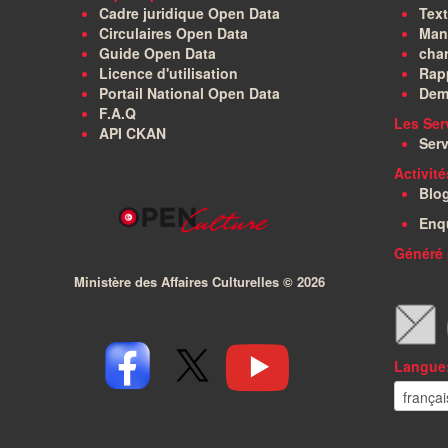
Cadre juridique Open Data
Text
Circulaires Open Data
Manu
Guide Open Data
char
Licence d'utilisation
Rapp
Portail National Open Data
Dem
F.A.Q
Les Ser
API CKAN
Serv
Activit
Blo
Enq
Généré 
Ministère des Affaires Culturelles ©
2026
Langue