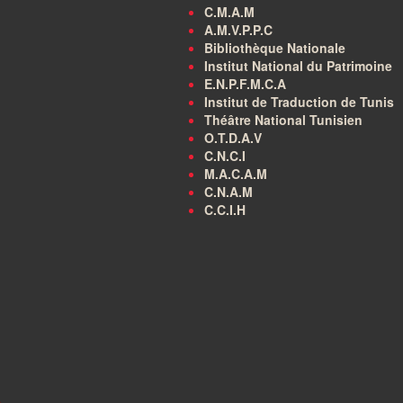
C.M.A.M
A.M.V.P.P.C
Bibliothèque Nationale
Institut National du Patrimoine
E.N.P.F.M.C.A
Institut de Traduction de Tunis
Théâtre National Tunisien
O.T.D.A.V
C.N.C.I
M.A.C.A.M
C.N.A.M
C.C.I.H