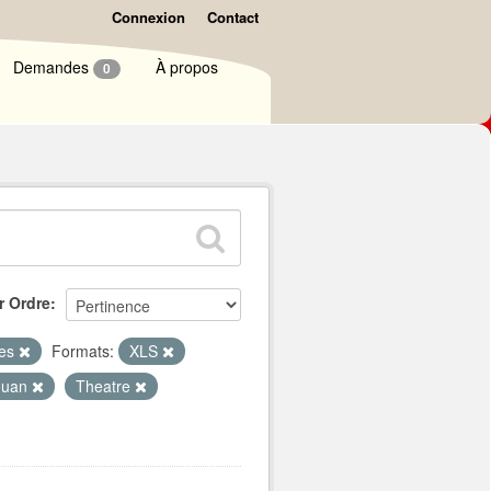
Connexion
Contact
Demandes
À propos
0
r Ordre
ues
Formats:
XLS
ouan
Theatre