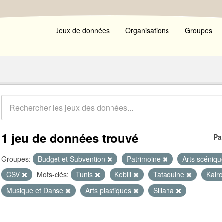
Jeux de données
Organisations
Groupes
1 jeu de données trouvé
Pa
Groupes:
Budget et Subvention
Patrimoine
Arts scéniq
CSV
Mots-clés:
Tunis
Kebili
Tataouine
Kair
Musique et Danse
Arts plastiques
Siliana