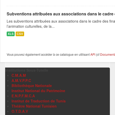
Subventions attribuées aux associations dans le cadre
Les subventions attribuées aux associations dans le cadre des fina
l’animation culturelles, de la...
XLS
CSV
Vous pouvez également accéder à ce catalogue en utilisant
API
(cf
Documentat
Institutions Sous-Tutelle
C.M.A.M
A.M.V.P.P.C
Bibliothèque Nationale
Institut National du Patrimoine
E.N.P.F.M.C.A
Institut de Traduction de Tunis
Théâtre National Tunisien
O.T.D.A.V