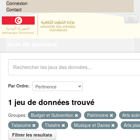
Connexion
Contact
Jeux de données
Jeux de données
Organisations
Groupes
Demandes
0
Par Ordre
À propos
1 jeu de données trouvé
Groupes:
Budget et Subvention
Patrimoine
Arts scé
Tataouine
Theatre
Musique et Danse
Arts pla
Filtrer les resultats