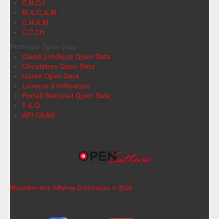
C.N.C.I
M.A.C.A.M
C.N.A.M
C.C.I.H
Politique Open Data
Cadre juridique Open Data
Circulaires Open Data
Guide Open Data
Licence d'utilisation
Portail National Open Data
F.A.Q
API CKAN
Ministère des Affaires Culturelles ©
2026