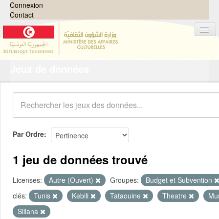
Connexion
Contact
Jeux de données
Jeux de données
Organisations
Groupes
Demandes
0
Par Ordre
À propos
1 jeu de données trouvé
Licenses:
Autre (Ouvert)
Groupes:
Budget et Subvention
clés:
Tunis
Kebili
Tataouine
Theatre
Mu
Siliana