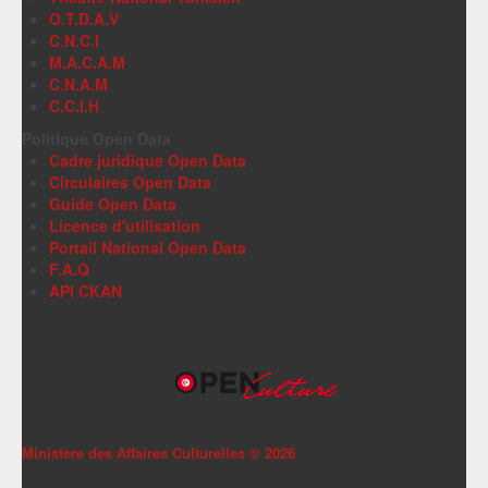
O.T.D.A.V
C.N.C.I
M.A.C.A.M
C.N.A.M
C.C.I.H
Politique Open Data
Cadre juridique Open Data
Circulaires Open Data
Guide Open Data
Licence d'utilisation
Portail National Open Data
F.A.Q
API CKAN
Ministère des Affaires Culturelles ©
2026