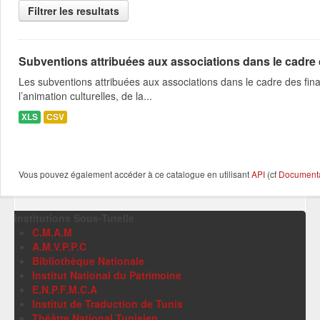
Filtrer les resultats
Subventions attribuées aux associations dans le cadre
Les subventions attribuées aux associations dans le cadre des fina
l’animation culturelles, de la...
XLS
CSV
Vous pouvez également accéder à ce catalogue en utilisant
API
(cf
Documentat
Institutions Sous-Tutelle
C.M.A.M
A.M.V.P.P.C
Bibliothèque Nationale
Institut National du Patrimoine
E.N.P.F.M.C.A
Institut de Traduction de Tunis
Théâtre National Tunisien