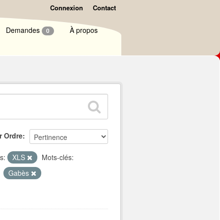
Connexion
Contact
Demandes
À propos
0
r Ordre
s:
XLS
Mots-clés:
Gabès