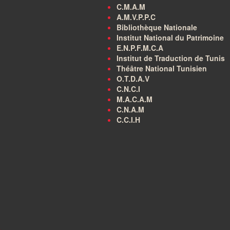
C.M.A.M
A.M.V.P.P.C
Bibliothèque Nationale
Institut National du Patrimoine
E.N.P.F.M.C.A
Institut de Traduction de Tunis
Théâtre National Tunisien
O.T.D.A.V
C.N.C.I
M.A.C.A.M
C.N.A.M
C.C.I.H