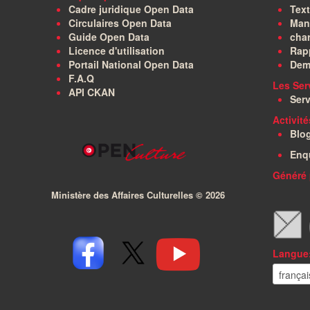
Cadre juridique Open Data
Text
Circulaires Open Data
Manu
Guide Open Data
char
Licence d'utilisation
Rapp
Portail National Open Data
Dem
F.A.Q
Les Ser
API CKAN
Serv
Activit
Blo
Enq
Généré 
Ministère des Affaires Culturelles ©
2026
Langue