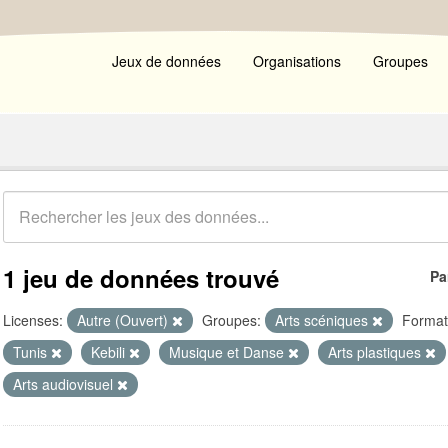
Jeux de données
Organisations
Groupes
1 jeu de données trouvé
Pa
Licenses:
Autre (Ouvert)
Groupes:
Arts scéniques
Format
Tunis
Kebili
Musique et Danse
Arts plastiques
Arts audiovisuel