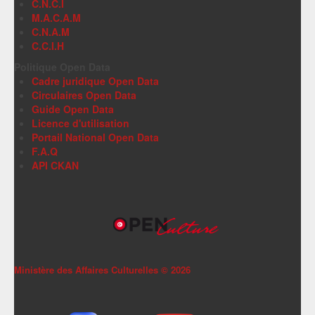
C.N.C.I
M.A.C.A.M
C.N.A.M
C.C.I.H
Politique Open Data
Cadre juridique Open Data
Circulaires Open Data
Guide Open Data
Licence d'utilisation
Portail National Open Data
F.A.Q
API CKAN
Ministère des Affaires Culturelles ©
2026