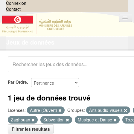
Connexion
Contact
Jeux de données
Jeux de données
Organisations
Groupes
Demandes
0
Par Ordre
À propos
1 jeu de données trouvé
Licenses:
Autre (Ouvert)
Groupes:
Arts audio-visuels
Zaghouan
Subvention
Musique et Danse
Toz
Filtrer les resultats