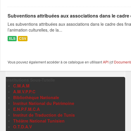
Subventions attribuées aux associations dans le cadre
Les subventions attribuées aux associations dans le cadre des fina
l’animation culturelles, de la...
XLS
CSV
Vous pouvez également accéder à ce catalogue en utilisant
API
(cf
Documentat
Institutions Sous-Tutelle
C.M.A.M
A.M.V.P.P.C
Bibliothèque Nationale
Institut National du Patrimoine
E.N.P.F.M.C.A
Institut de Traduction de Tunis
Théâtre National Tunisien
O.T.D.A.V