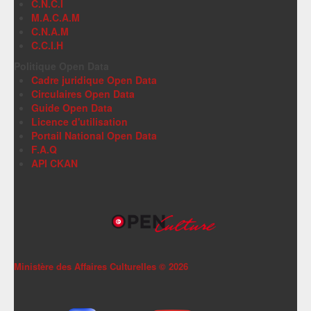
C.N.C.I
M.A.C.A.M
C.N.A.M
C.C.I.H
Politique Open Data
Cadre juridique Open Data
Circulaires Open Data
Guide Open Data
Licence d'utilisation
Portail National Open Data
F.A.Q
API CKAN
Ministère des Affaires Culturelles ©
2026