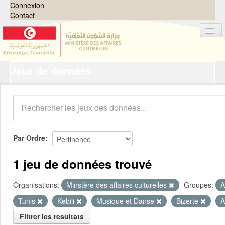
Connexion
Contact
Jeux de données
Jeux de données
Organisations
Groupes
Demandes
0
Par Ordre
À propos
1 jeu de données trouvé
Organisations:
Minstère des affaires culturelles
Groupes:
A
Tunis
Kebili
Musique et Danse
Bizerte
A
Filtrer les resultats