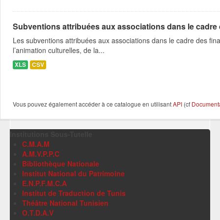
Subventions attribuées aux associations dans le cadre
Les subventions attribuées aux associations dans le cadre des fina
l’animation culturelles, de la...
XLS
CSV
Vous pouvez également accéder à ce catalogue en utilisant
API
(cf
Documentat
Institutions Sous-Tutelle
C.M.A.M
A.M.V.P.P.C
Bibliothèque Nationale
Institut National du Patrimoine
E.N.P.F.M.C.A
Institut de Traduction de Tunis
Théâtre National Tunisien
O.T.D.A.V