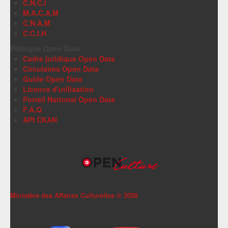
C.N.C.I
M.A.C.A.M
C.N.A.M
C.C.I.H
Politique Open Data
Cadre juridique Open Data
Circulaires Open Data
Guide Open Data
Licence d'utilisation
Portail National Open Data
F.A.Q
API CKAN
Ministère des Affaires Culturelles ©
2026