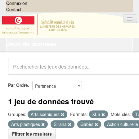
Connexion
Contact
Jeux de données
Jeux de données
Organisations
Groupes
Demandes
0
Par Ordre
À propos
1 jeu de données trouvé
Groupes:
Arts scéniques
Formats:
XLS
Mots-clés:
T
Arts plastiques
Siliana
Gabès
Action culturell
Filtrer les resultats