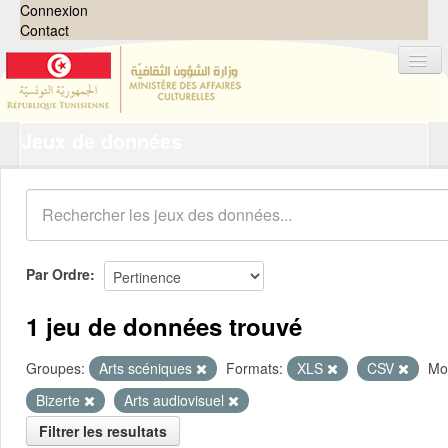
Connexion
Contact
Jeux de données
Jeux de données
Organisations
Groupes
Demandes
0
Par Ordre
À propos
1 jeu de données trouvé
Groupes:
Arts scéniques
Formats:
XLS
CSV
Mot
Bizerte
Arts audiovisuel
Filtrer les resultats