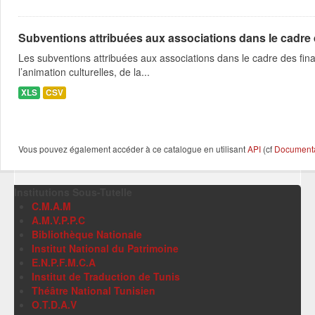
Subventions attribuées aux associations dans le cadre
Les subventions attribuées aux associations dans le cadre des fina
l’animation culturelles, de la...
XLS
CSV
Vous pouvez également accéder à ce catalogue en utilisant
API
(cf
Documentat
Institutions Sous-Tutelle
C.M.A.M
A.M.V.P.P.C
Bibliothèque Nationale
Institut National du Patrimoine
E.N.P.F.M.C.A
Institut de Traduction de Tunis
Théâtre National Tunisien
O.T.D.A.V