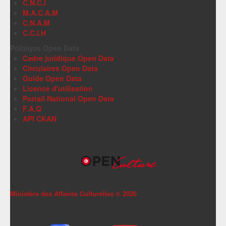
C.N.C.I
M.A.C.A.M
C.N.A.M
C.C.I.H
Politique Open Data
Cadre juridique Open Data
Circulaires Open Data
Guide Open Data
Licence d'utilisation
Portail National Open Data
F.A.Q
API CKAN
Ministère des Affaires Culturelles ©
2026