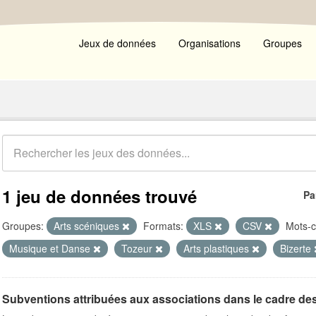
Jeux de données
Organisations
Groupes
1 jeu de données trouvé
Pa
Groupes:
Arts scéniques
Formats:
XLS
CSV
Mots-c
Musique et Danse
Tozeur
Arts plastiques
Bizerte
Subventions attribuées aux associations dans le cadre de