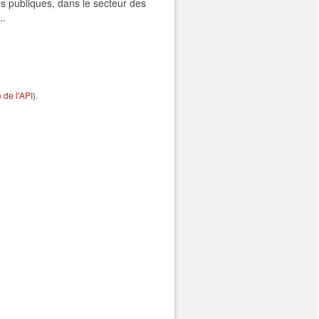
s publiques, dans le secteur des
..
de l'API
).