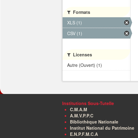
Formats
XLS (1)
CSV (1)
Licenses
Autre (Ouvert) (1)
Institutions Sous-Tutelle
C.M.A.M
A.M.V.P.P.C
Bibliothèque Nationale
Institut National du Patrimoine
E.N.P.F.M.C.A