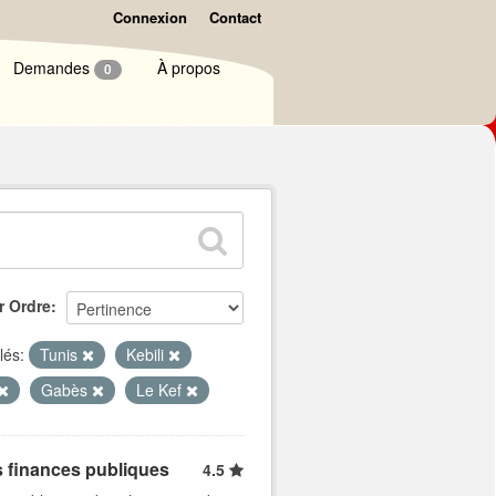
Connexion
Contact
Demandes
À propos
0
r Ordre
lés:
Tunis
Kebili
Gabès
Le Kef
s finances publiques
4.5