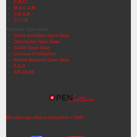
C.N.C.I
M.A.C.A.M
C.N.A.M
C.C.I.H
Politique Open Data
Cadre juridique Open Data
Circulaires Open Data
Guide Open Data
Licence d'utilisation
Portail National Open Data
F.A.Q
API CKAN
Ministère des Affaires Culturelles ©
2026