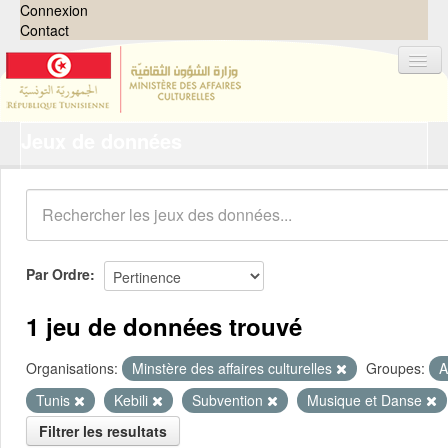
Connexion
Contact
Jeux de données
Jeux de données
Organisations
Groupes
Demandes
0
Par Ordre
À propos
1 jeu de données trouvé
Organisations:
Minstère des affaires culturelles
Groupes:
A
Tunis
Kebili
Subvention
Musique et Danse
Filtrer les resultats