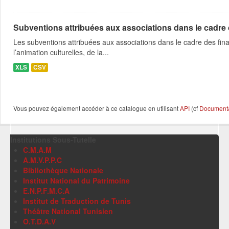
Subventions attribuées aux associations dans le cadre
Les subventions attribuées aux associations dans le cadre des fina
l’animation culturelles, de la...
XLS
CSV
Vous pouvez également accéder à ce catalogue en utilisant
API
(cf
Documentat
Institutions Sous-Tutelle
C.M.A.M
A.M.V.P.P.C
Bibliothèque Nationale
Institut National du Patrimoine
E.N.P.F.M.C.A
Institut de Traduction de Tunis
Théâtre National Tunisien
O.T.D.A.V