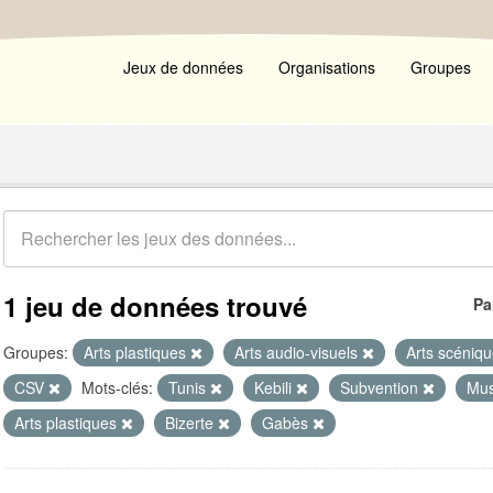
Jeux de données
Organisations
Groupes
1 jeu de données trouvé
Pa
Groupes:
Arts plastiques
Arts audio-visuels
Arts scéniq
CSV
Mots-clés:
Tunis
Kebili
Subvention
Mus
Arts plastiques
Bizerte
Gabès