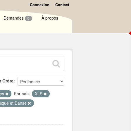
Connexion
Contact
Demandes
À propos
0
r Ordre
ues
Formats:
XLS
ique et Danse