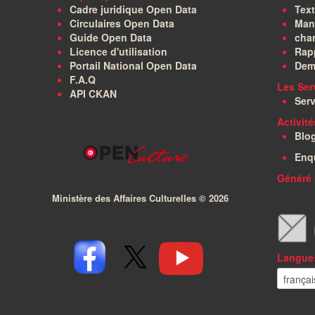
Cadre juridique Open Data
Text
Circulaires Open Data
Manu
Guide Open Data
char
Licence d'utilisation
Rapp
Portail National Open Data
Dem
F.A.Q
Les Ser
API CKAN
Serv
Activit
Blo
Enq
Généré 
Ministère des Affaires Culturelles ©
2026
Langue