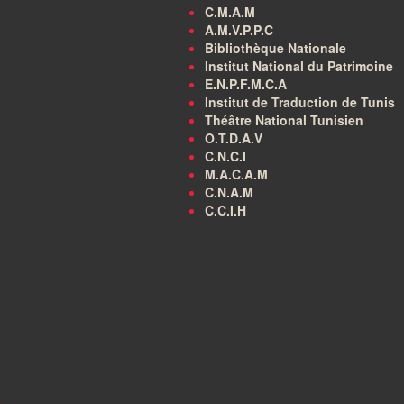
C.M.A.M
A.M.V.P.P.C
Bibliothèque Nationale
Institut National du Patrimoine
E.N.P.F.M.C.A
Institut de Traduction de Tunis
Théâtre National Tunisien
O.T.D.A.V
C.N.C.I
M.A.C.A.M
C.N.A.M
C.C.I.H