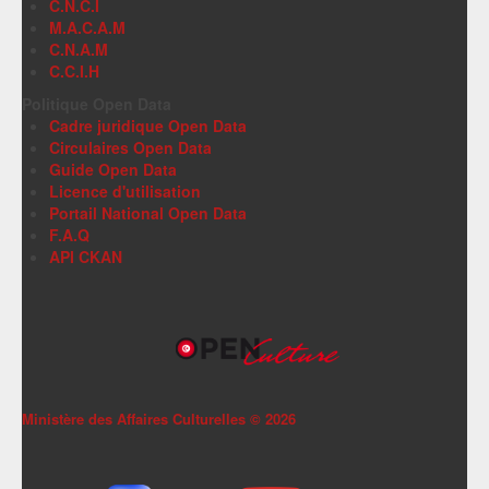
C.N.C.I
M.A.C.A.M
C.N.A.M
C.C.I.H
Politique Open Data
Cadre juridique Open Data
Circulaires Open Data
Guide Open Data
Licence d'utilisation
Portail National Open Data
F.A.Q
API CKAN
Ministère des Affaires Culturelles ©
2026