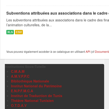
Subventions attribuées aux associations dans le cadre
Les subventions attribuées aux associations dans le cadre des fina
l’animation culturelles, de la...
XLS
CSV
Vous pouvez également accéder à ce catalogue en utilisant
API
(cf
Documentat
Institutions Sous-Tutelle
C.M.A.M
A.M.V.P.P.C
Bibliothèque Nationale
Institut National du Patrimoine
E.N.P.F.M.C.A
Institut de Traduction de Tunis
Théâtre National Tunisien
O.T.D.A.V