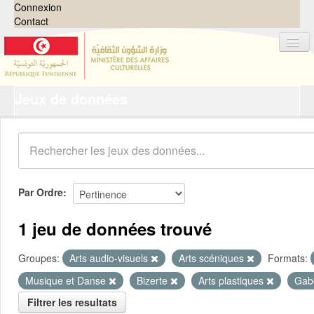
Connexion
Contact
Jeux de données
Jeux de données
Organisations
Groupes
Demandes
0
Par Ordre
À propos
1 jeu de données trouvé
Groupes:
Arts audio-visuels
Arts scéniques
Formats:
Musique et Danse
Bizerte
Arts plastiques
Gab
Filtrer les resultats