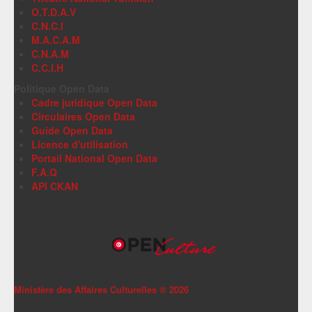
O.T.D.A.V
C.N.C.I
M.A.C.A.M
C.N.A.M
C.C.I.H
Politique Open Data
Cadre juridique Open Data
Circulaires Open Data
Guide Open Data
Licence d'utilisation
Portail National Open Data
F.A.Q
API CKAN
Ministère des Affaires Culturelles ©
2026