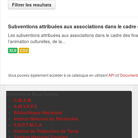
Filtrer les resultats
Subventions attribuées aux associations dans le cadre
Les subventions attribuées aux associations dans le cadre des fina
l’animation culturelles, de la...
XLS
CSV
Vous pouvez également accéder à ce catalogue en utilisant
API
(cf
Documentat
Institutions Sous-Tutelle
C.M.A.M
A.M.V.P.P.C
Bibliothèque Nationale
Institut National du Patrimoine
E.N.P.F.M.C.A
Institut de Traduction de Tunis
Théâtre National Tunisien