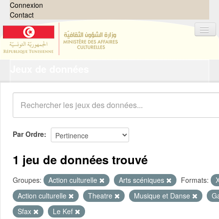
Connexion
Contact
Jeux de données
Jeux de données
Organisations
Groupes
Demandes
0
Par Ordre
À propos
1 jeu de données trouvé
Groupes:
Action culturelle
Arts scéniques
Formats:
Action culturelle
Theatre
Musique et Danse
G
Sfax
Le Kef